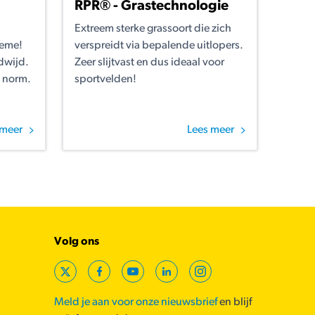
RPR® - Grastechnologie
Extreem sterke grassoort die zich
reme!
verspreidt via bepalende uitlopers.
dwijd.
Zeer slijtvast en dus ideaal voor
 norm.
sportvelden!
 meer
Lees meer
Volg ons
X
Facebook
YouTube
LinkedIn
Instagram
Meld je aan voor onze nieuwsbrief
en blijf