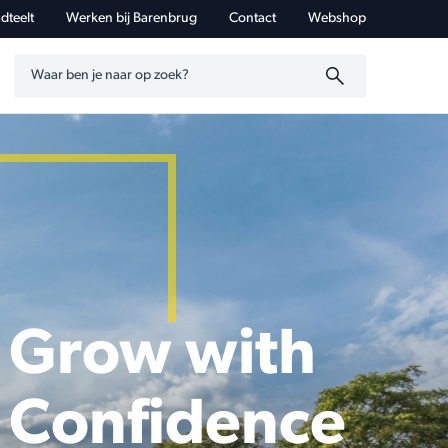
dteelt
Werken bij Barenbrug
Contact
Webshop
Zoeken op trefwoord
Grow with
Confidence