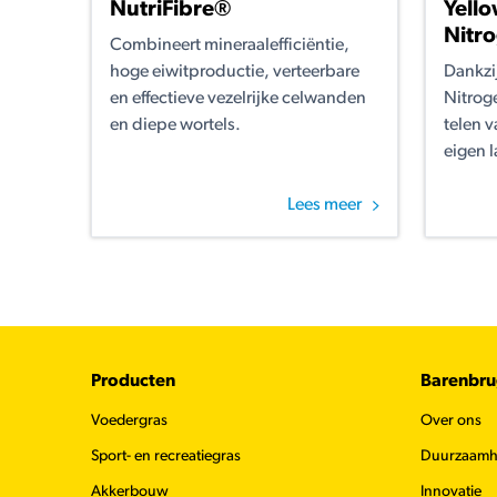
NutriFibre®
Yello
Nitr
Combineert mineraalefficiëntie,
hoge eiwitproductie, verteerbare
Dankzij
en effectieve vezelrijke celwanden
Nitrog
en diepe wortels.
telen 
eigen 
Lees meer
Footer
Producten
Barenbr
Voedergras
Over ons
Sport- en recreatiegras
Duurzaamh
Akkerbouw
Innovatie