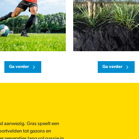
Ga verder
Ga verder
ijd aanwezig. Gras speelt een
sportvelden tot gazons en
r generaties lang vol passie in