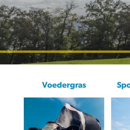
Voedergras
Spo