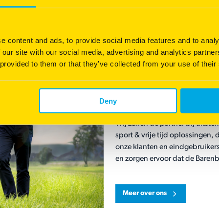
Onze missie
e content and ads, to provide social media features and to analy
 our site with our social media, advertising and analytics partn
Het is onze missie om te helpe
 provided to them or that they’ve collected from your use of their
verbeteren.
Onze visie
Deny
Wij zullen de partner bij uits
sport & vrije tijd oplossingen,
onze klanten en eindgebruikers.
en zorgen ervoor dat de Barenb
Meer over ons