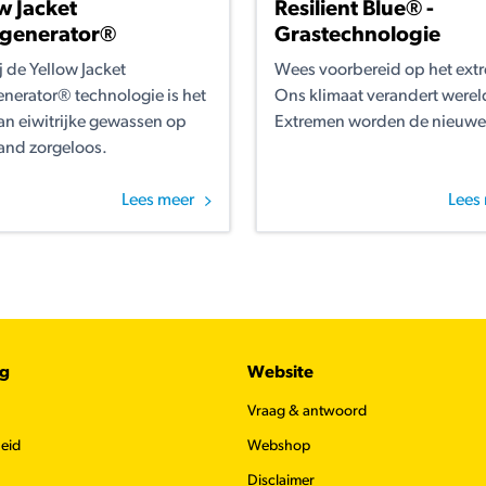
w Jacket
Resilient Blue® -
ogenerator®
Grastechnologie
 de Yellow Jacket
Wees voorbereid op het ext
enerator® technologie is het
Ons klimaat verandert werel
van eiwitrijke gewassen op
Extremen worden de nieuwe
land zorgeloos.
Lees meer
Lees
ug
Website
Vraag & antwoord
eid
Webshop
Disclaimer